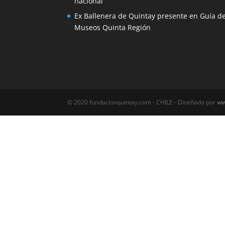
nacional
Ex Ballenera de Quintay presente en Guía d
Museos Quinta Región
©️ 2020 fundacionquintay.com - CHILE - Diseñado por
ww