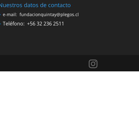
flecha
Nuestros datos de contacto
arriba/abajo
e-mail:
fundacionquintay@plegos.cl
para
Teléfono:
+56 32 236 2511
aumentar
o
disminuir
el
volumen.