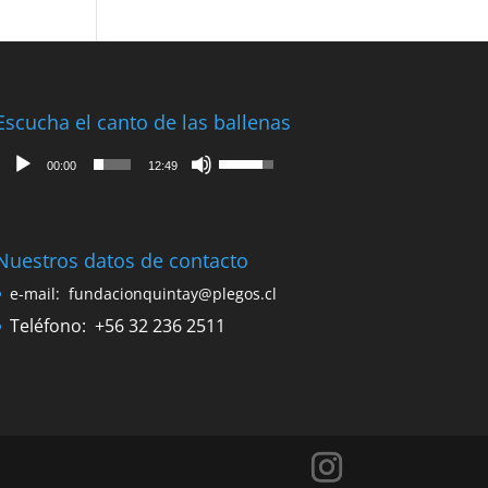
Escucha el canto de las ballenas
Reproductor
Utiliza
00:00
12:49
de
las
audio
teclas
de
flecha
Nuestros datos de contacto
arriba/abajo
e-mail:
fundacionquintay@plegos.cl
para
Teléfono:
+56 32 236 2511
aumentar
o
disminuir
el
volumen.