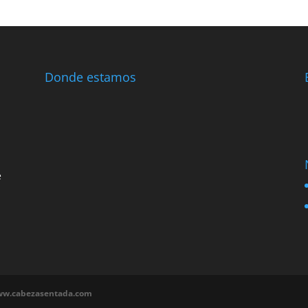
Donde estamos
e
w.cabezasentada.com